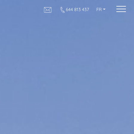
644 813 437
FR